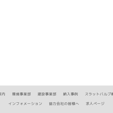
案内
環境事業部
建設事業部
納入事例
スラットバルブ
インフォメーション
協力会社の皆様へ
求人ページ